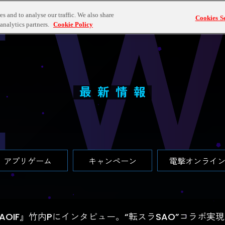
情報
ゲームラインナップ
コンテンツ
SAOゲームオリ
s and to analyse our traffic. We also share
Cookies Se
analytics partners.
Cookie Policy
最新情報
アプリゲーム
キャンペーン
電撃オンライ
AOIF』竹内Pにインタビュー。“転スラSAO”コラボ実