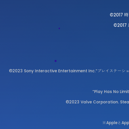
©2017
©201
©2023 Sony Interactive Entertainment Inc.“プ
“Play Has 
©2023 Valve Corporati
※AppleとA