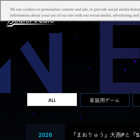
TOP
最新
We use cookies to personalise content and ads, to provide social media feature
information about your use of our site with our social media, advertising and 
ALL
家庭用ゲーム
2026
『まおりゅう』大西Pと『S