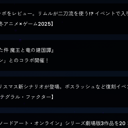
コラボをレビュー。リムルが二刀流を使う!? イベントで
アニメ×ゲーム2025】
た件 魔王と竜の建国譚』
ン」とのコラボ開催！
ぐクリスマス新シナリオが登場。ボスラッシュなど復刻イ
ンテグラル・ファクター】
！『ソードアート・オンライン』シリーズ劇場版3作品を20