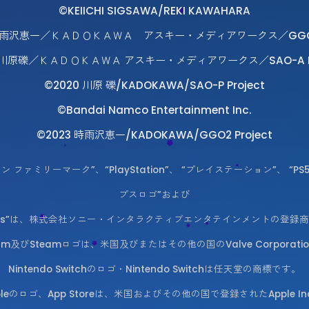
©KEIICHI SIGSAWA/REKI KAWAHARA
 時雨沢恵一／ＫＡＤＯＫＡＷＡ アスキー・メディアワークス／GGO P
7 川原礫／ＫＡＤＯＫＡＷＡ アスキー・メディアワークス／SAO-A Pr
©2020 川原 礫/KADOKAWA/SAO-P Project
©Bandai Namco Entertainment Inc.
©2023 時雨沢恵一/KADOKAWA/GGO2 Project
レイステーション ファミリーマーク”、“PlayStation”、 “プレイステーション”、 
プスロゴ”および
No Limits”は、株式会社ソニー・インタラクティブエンタテインメントの登
on. Steam及びSteamロゴは、米国及びまたはその他の国のValve Corp
Nintendo Switchのロゴ・Nintendo Switchは任天堂の商標です。
ppleのロゴ、App Storeは、米国およびその他の国で登録されたApple I