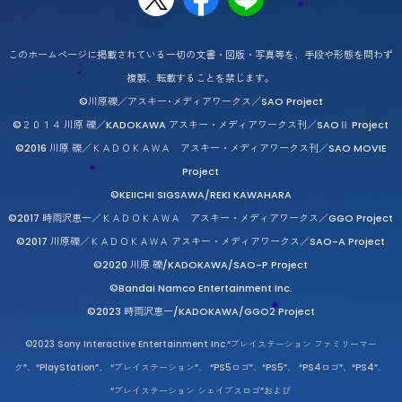
このホームページに掲載されている一切の文書・図版・写真等を、手段や形態を問わず
複製、転載することを禁じます。
©川原礫／アスキー･メディアワークス／SAO Project
©２０１４ 川原 礫／KADOKAWA アスキー・メディアワークス刊／SAOⅡ Project
©2016 川原 礫／ＫＡＤＯＫＡＷＡ アスキー・メディアワークス刊／SAO MOVIE
Project
©KEIICHI SIGSAWA/REKI KAWAHARA
©2017 時雨沢恵一／ＫＡＤＯＫＡＷＡ アスキー・メディアワークス／GGO Project
©2017 川原礫／ＫＡＤＯＫＡＷＡ アスキー・メディアワークス／SAO-A Project
©2020 川原 礫/KADOKAWA/SAO-P Project
©Bandai Namco Entertainment Inc.
©2023 時雨沢恵一/KADOKAWA/GGO2 Project
©2023 Sony Interactive Entertainment Inc.“プレイステーション ファミリーマー
ク”、“PlayStation”、 “プレイステーション”、 “PS5ロゴ”、“PS5”、 “PS4ロゴ”、“PS4”、
“プレイステーション シェイプスロゴ”および