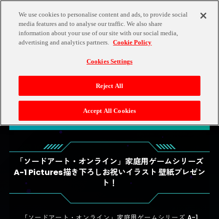
新規会員登録
ログイン
We use cookies to personalise content and ads, to provide social
media features and to analyse our traffic. We also share
information about your use of our site with our social media,
advertising and analytics partners.
Cookie Policy
Cookies Settings
SAO家庭用ゲームシリーズ A-1 Pictures描き下ろしお祝いイ
Reject All
ラスト
壁紙プレゼント！
Accept All Cookies
「ソードアート・オンライン」家庭用ゲームシリーズ
A-1 Pictures描き下ろしお祝いイラスト 壁紙プレゼン
ト！
「ソードアート・オンライン」家庭用ゲームシリーズ A-1