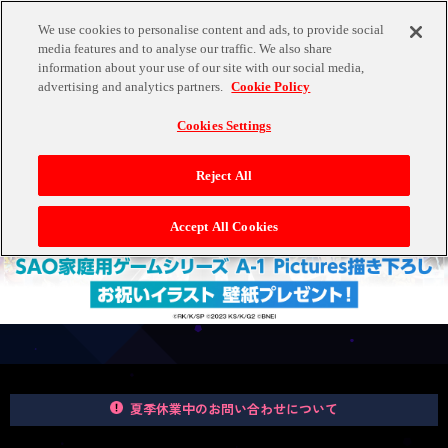
新規会員登録
ログイン
We use cookies to personalise content and ads, to provide social
media features and to analyse our traffic. We also share
information about your use of our site with our social media,
advertising and analytics partners.
Cookie Policy
Cookies Settings
Reject All
Accept All Cookies
夏季休業中のお問い合わせについて