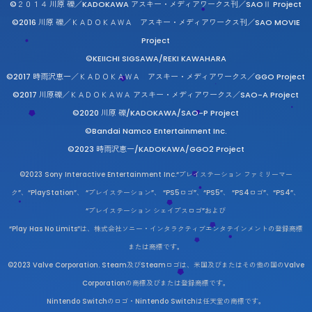
©２０１４ 川原 礫／KADOKAWA アスキー・メディアワークス刊／SAOⅡ Project
©2016 川原 礫／ＫＡＤＯＫＡＷＡ アスキー・メディアワークス刊／SAO MOVIE
Project
©KEIICHI SIGSAWA/REKI KAWAHARA
©2017 時雨沢恵一／ＫＡＤＯＫＡＷＡ アスキー・メディアワークス／GGO Project
©2017 川原礫／ＫＡＤＯＫＡＷＡ アスキー・メディアワークス／SAO-A Project
©2020 川原 礫/KADOKAWA/SAO-P Project
©Bandai Namco Entertainment Inc.
©2023 時雨沢恵一/KADOKAWA/GGO2 Project
©2023 Sony Interactive Entertainment Inc.“プレイステーション ファミリーマー
ク”、“PlayStation”、 “プレイステーション”、 “PS5ロゴ”、“PS5”、 “PS4ロゴ”、“PS4”、
“プレイステーション シェイプスロゴ”および
“Play Has No Limits”は、株式会社ソニー・インタラクティブエンタテインメントの登録商標
または商標です。
©2023 Valve Corporation. Steam及びSteamロゴは、米国及びまたはその他の国のValve
Corporationの商標及びまたは登録商標です。
Nintendo Switchのロゴ・Nintendo Switchは任天堂の商標です。