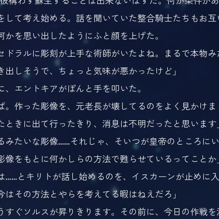
誰彼構わず蘇生することは出来ないはずだ。何か条件があ
して考え始める。話を聞いていた整合騎士たちもお互
何かを思い出したようにふと顔を上げた。
セドラルに彫刻が上手な術師がいたよね。まるで本物み
き出しそうで、ちょっと気味が悪かったけど」
、エントキアがぽんと手を叩いた。
ば。作った彫像を、元老長が壊してるのをよく見かけま
たときに出て行ったきり、消息は不明だったと思います
るみたいな彫像……それじゃ、そいつが皇帝のところに
彫像をもとに何かしらの方法で甦らせているってことか
……とキリトが話し始めるのを、イスカーンが止めに
今はその方法とやらを考えてる暇はねえだろ」
うすぐソルスが昇りきります。その前に、今日の作戦を