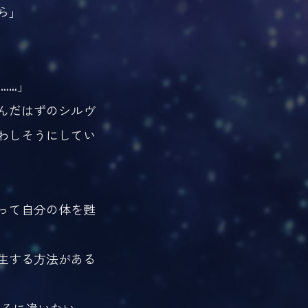
ら」
……」
んだはずのシルヴ
わしそうにしてい
って自分の体を甦
生する方法がある