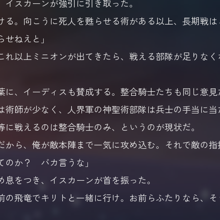
イスカーンが強引に引き取った。
ける。向こうに死人を甦らせる術がある以上、長期戦は
らせねえと」
これ以上ミニオンが出てきたら、戦える部隊が足りなく
に、イーディスも賛成する。整合騎士たちも同じ意見
は術師が少なく、人界軍の神聖術部隊は兵士の手当に当
等に戦えるのは整合騎士のみ、というのが現状だ。
だから、俺が敵本陣まで一気に攻め込む。それで敵の指
てのか？ バカ言うな」
息をつき、イスカーンが首を振った。
前の飛竜でキリトと一緒に行け。お前らふたりなら、そ