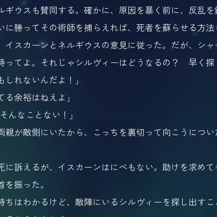
ギウスも賛同する。確かに、原因を暴く前に、反乱を
いに勝ってその術師を捕らえれば、死者を蘇らせる方法
、イスカーンとネルギウスの意見に従った。だが、シャ
待ってよ。それじゃシルヴィーはどうなるの？ 早く探
もしれないんだよ！」
てる余裕はねえよ」
…そんなことない！」
両親が敵側にいたから、こっちを裏切って向こうについ
に訴えるが、イスカーンはにべもない。助けを求めて
首を振った。
持ちはわかるけど、敵陣にいるシルヴィーを探し出すこ