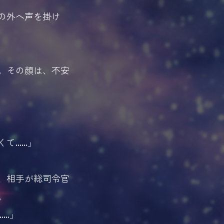
の外へ声を掛け
。その顔は、不安
くて……」
、相手が総司令官
。
……」