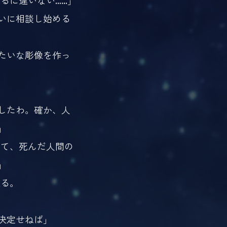
るに違いない……」
いに相談し始める
たいな彫像を作っ
したわ。確か、人
」
いて、死んだ人間の
」
入る。
決定せねば」