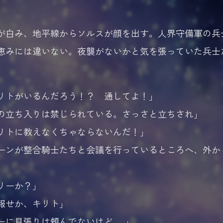
白み、地平線からソルスが顔を出す。人界守備軍の兵
恵みには違いない。夜襲がないかと気を張っていた兵士
リトがいるんだろう！？ 通してよ！」
の立ち入りは禁じられている。さっさと立ちされ」
リトに教えなくちゃならないんだ！」
ンが整合騎士たちと会議を行っているところへ、外か
リーか？」
報せか、キリト」
ーに見張りは頼んでないけど……」