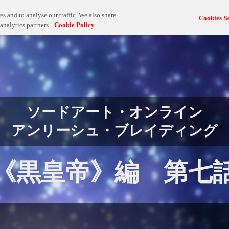
情報
ゲームラインナップ
コンテンツ
SAOゲームオリ
s and to analyse our traffic. We also share
Cookies Se
analytics partners.
Cookie Policy
ソードアート・オンライン
アンリーシュ・ブレイディング
《黒皇帝》編 第七