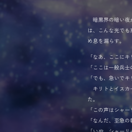
暗黒界の暗い夜が
は、こんな光でも
め息を漏らす。
「なあ、ここにキ
「ここは一般兵士
「でも、急いでキ
キリトとイスカー
た。
「この声はシャー
「なんだ、至急の
「いや、シャーリ