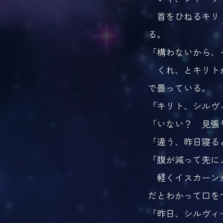
首をひねるキリト
る。
「構わないから、
くれ、とキリトが
で曇っている。
「キリト、シルヴ
「いない？ 見張
「違う、昨日寝る
「腹が減って先に
軽くイスカーンが
だとわかって口を
「昨日、シルヴィ